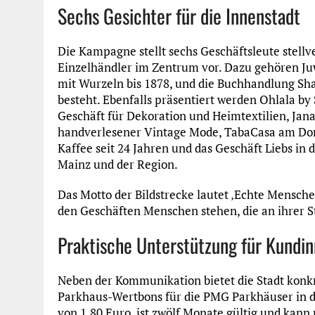
Sechs Gesichter für die Innenstadt
Die Kampagne stellt sechs Geschäftsleute stell
Einzelhändler im Zentrum vor. Dazu gehören Juwe
mit Wurzeln bis 1878, und die Buchhandlung Sha
besteht. Ebenfalls präsentiert werden Ohlala by
Geschäft für Dekoration und Heimtextilien, Jan
handverlesener Vintage Mode, TabaCasa am Dom
Kaffee seit 24 Jahren und das Geschäft Liebs in
Mainz und der Region.
Das Motto der Bildstrecke lautet ‚Echte Menschen
den Geschäften Menschen stehen, die an ihrer St
Praktische Unterstützung für Kundi
Neben der Kommunikation bietet die Stadt konk
Parkhaus-Wertbons für die PMG Parkhäuser in d
von 1,80 Euro, ist zwölf Monate gültig und kann