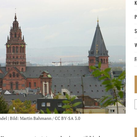
K
P
S
W
F
ndel | Bild: Martin Bahmann / CC BY-SA 3.0