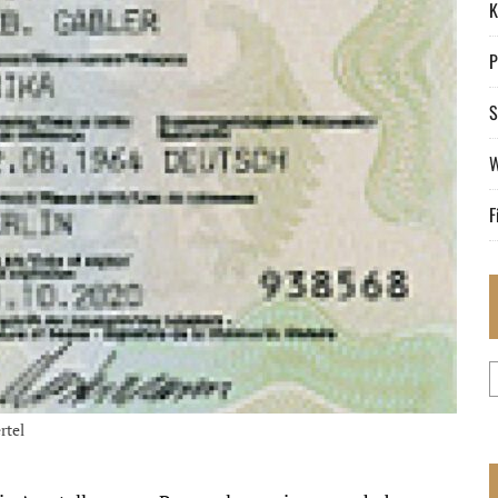
K
P
S
W
F
rtel