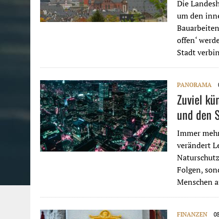
Die Landesh
um den inne
Bauarbeiten
offen‘ werde
Stadt verbi
PANORAMA
Zuviel kün
und den 
Immer mehr
verändert 
Naturschutz
Folgen, sond
Menschen a
FINANZEN
08